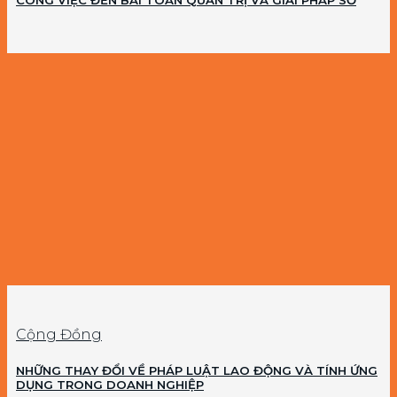
CÔNG VIỆC ĐẾN BÀI TOÁN QUẢN TRỊ VÀ GIẢI PHÁP SỐ
Cộng Đồng
NHỮNG THAY ĐỔI VỀ PHÁP LUẬT LAO ĐỘNG VÀ TÍNH ỨNG
DỤNG TRONG DOANH NGHIỆP