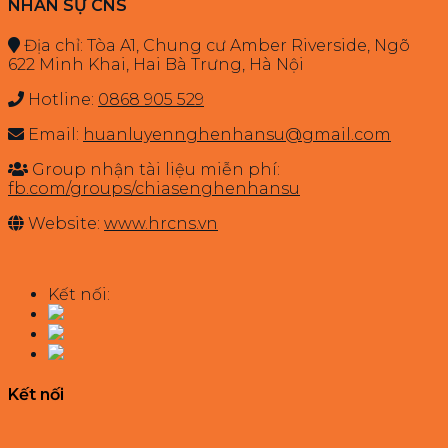
NHÂN SỰ CNS
Địa chỉ: Tòa A1, Chung cư Amber Riverside, Ngõ
622 Minh Khai, Hai Bà Trưng, Hà Nội
Hotline:
0868 905 529
Email:
huanluyennghenhansu@gmail.com
Group nhận tài liệu miễn phí:
fb.com/groups/chiasenghenhansu
Website:
www.hrcns.vn
Kết nối:
Kết nối