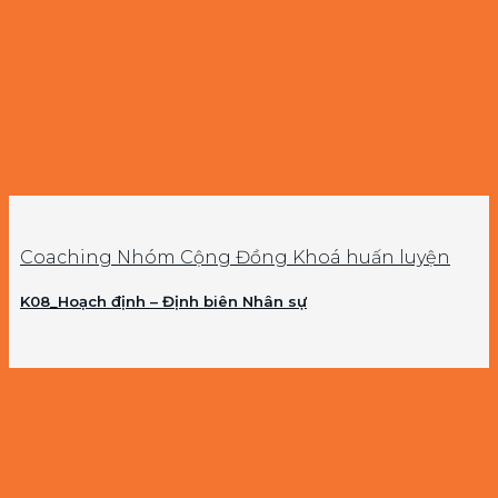
Coaching Nhóm Cộng Đồng Khoá huấn luyện
K08_Hoạch định – Định biên Nhân sự