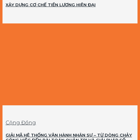
XÂY DỰNG CƠ CHẾ TIỀN LƯƠNG HIỆN ĐẠI
Cộng Đồng
GIẢI MÃ HỆ THỐNG VẬN HÀNH NHÂN SỰ – TỪ DÒNG CHẢY