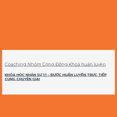
Coaching Nhóm Cộng Đồng Khoá huấn luyện
KHÓA HỌC NHÂN SỰ 1:1 – ĐƯỢC HUẤN LUYỆN TRỰC TIẾP
CÙNG CHUYÊN GIA!