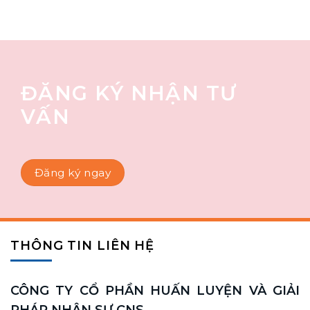
ĐĂNG KÝ NHẬN TƯ
VẤN
Đăng ký ngay
THÔNG TIN LIÊN HỆ
CÔNG TY CỔ PHẦN HUẤN LUYỆN VÀ GIẢI
PHÁP NHÂN SỰ CNS