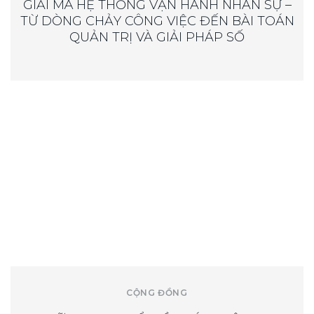
GIẢI MÃ HỆ THỐNG VẬN HÀNH NHÂN SỰ –
TỪ DÒNG CHẢY CÔNG VIỆC ĐẾN BÀI TOÁN
QUẢN TRỊ VÀ GIẢI PHÁP SỐ
CỘNG ĐỒNG