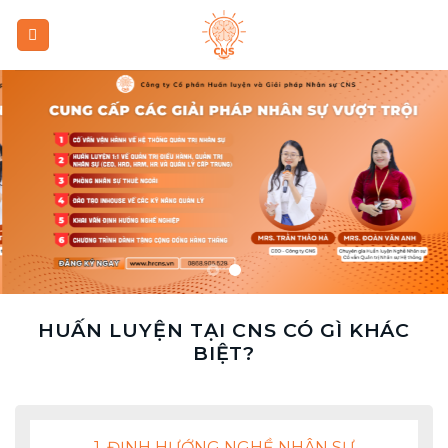
Skip
to
content
HUẤN LUYỆN TẠI CNS CÓ GÌ KHÁC
BIỆT?
1. ĐỊNH HƯỚNG NGHỀ NHÂN SỰ