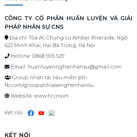
CÔNG TY CỔ PHẦN HUẤN LUYỆN VÀ GIẢI
PHÁP NHÂN SỰ CNS
Địa chỉ: Tòa A1, Chung cư Amber Riverside, Ngõ
622 Minh Khai, Hai Bà Trưng, Hà Nội
Hotline:
0868 905 529
Email:
huanluyennghenhansu@gmail.com
Group nhận tài liệu miễn phí:
fb.com/groups/chiasenghenhansu
Website:
www.hrcns.vn
Kết nối:
KẾT NỐI