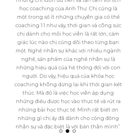
nhưng chị luôn ưu tiên và tận tâm với lịch
ghi
học coaching của Anh Thư. Chị cũng là
q
ng
một trong số ít những chuyên gia có thể
c.
coaching 1:1 như vậy, thời gian và công sức
 ơn
chị dành cho mỗi học viên là rất lớn, cảm
ng
giác lúc nào chị cũng dõi theo từng bạn
c
một. Nghề nhân sự khác với nhiều ngành
nghề, sản phẩm của nghề nhân sự là
những hiệu quả của hệ thống đối với con
người. Do vậy, hiệu quả của khóa học
coaching không dừng lại khi thời gian kết
thúc. Mà đó là việc học viên áp dụng
những điều được học vào thực tế và rút ra
những bài học thực tế. Mình rất biết ơn
những gì chị ấy đã dành cho cộng đồng
nhân sự và đặc biệt là với bản thân mình”.