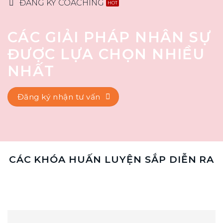
ĐĂNG KÝ COACHING
CÁC GIẢI PHÁP NHÂN SỰ
ĐƯỢC LỰA CHỌN NHIỀU
NHẤT
Đăng ký nhận tư vấn
CÁC KHÓA HUẤN LUYỆN SẮP DIỄN RA