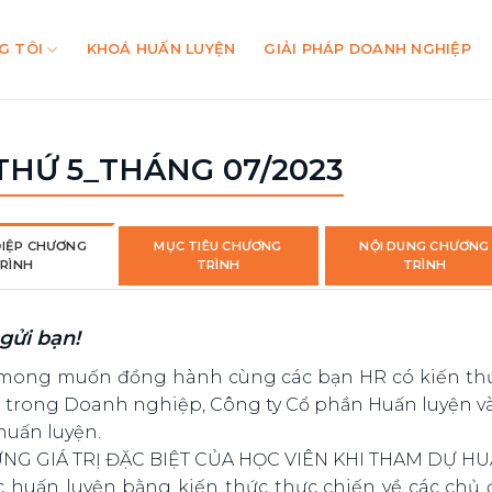
G TÔI
KHOÁ HUẤN LUYỆN
GIẢI PHÁP DOANH NGHIỆP
THỨ 5_THÁNG 07/2023
IỆP CHƯƠNG
MỤC TIÊU CHƯƠNG
NỘI DUNG CHƯƠNG
RÌNH
TRÌNH
TRÌNH
gửi bạn!
 mong muốn đồng hành cùng các bạn HR có kiến thức
g
trong
Doanh nghiệp, Công ty Cổ phần Huấn luyện và
huấn luyện.
NG GIÁ TRỊ ĐẶC BIỆT CỦA HỌC VIÊN KHI THAM DỰ HU
c huấn luyện bằng kiến thức thực chiến về các chủ