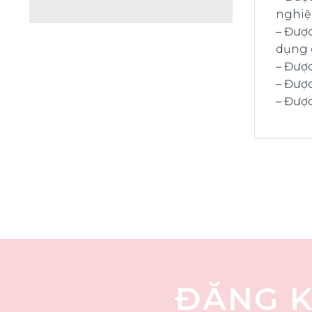
nghiệp
– Đượ
dụng 
– Đượ
– Được
– Được
ĐĂNG K