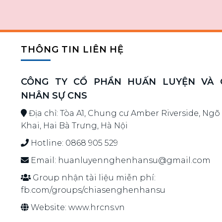
THÔNG TIN LIÊN HỆ
CÔNG TY CỔ PHẦN HUẤN LUYỆN VÀ G
NHÂN SỰ CNS
Địa chỉ: Tòa A1, Chung cư Amber Riverside, Ngõ
Khai, Hai Bà Trưng, Hà Nội
Hotline:
0868 905 529
Email:
huanluyennghenhansu@gmail.com
Group nhận tài liệu miễn phí:
fb.com/groups/chiasenghenhansu
Website:
www.hrcns.vn