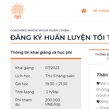
Skip
to
VỀ CHÚN
content
COACHING NHÓM
,
KHOÁ HUẤN LUYỆN
ĐĂNG KÝ HUẤN LUYỆN TỐI 
Thông tin khai giảng và học phí
THÔNG Đ
T
Khai giảng
:
07/2023
Thân 
Lịch học
:
Thứ 5 hàng tuần
💖Với
Giờ học
19:30 ~ 21:30
thốn
Thời lượng
:
2 h/lớp
trình 
Phí tham
200.000
💖NHỮ
dự
VNĐ/lớp
– Đượ