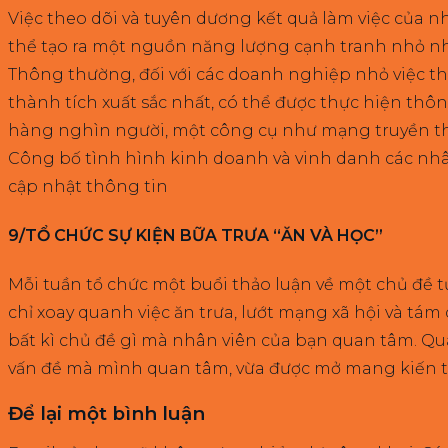
Việc theo dõi và tuyên dương kết quả làm việc của 
thể tạo ra một nguồn năng lượng cạnh tranh nhỏ nh
Thông thường, đối với các doanh nghiệp nhỏ việc th
thành tích xuất sắc nhất, có thể được thực hiện thô
hàng nghìn người, một công cụ như mạng truyền thô
Công bố tình hình kinh doanh và vinh danh các nhâ
cập nhật thông tin
9/TỔ CHỨC SỰ KIỆN BỮA TRƯA “ĂN VÀ HỌC”
Mỗi tuần tổ chức một buổi thảo luận về một chủ đề
chỉ xoay quanh việc ăn trưa, lướt mạng xã hội và tá
bất kì chủ đề gì mà nhân viên của bạn quan tâm. Qua
vấn đề mà mình quan tâm, vừa được mở mang kiến t
Để lại một bình luận