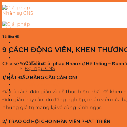
Skip
to
content
Tài liệu HR
9 CÁCH ĐỘNG VIÊN, KHEN THƯỞN
Về Chúng Tôi
CNS là ai
Chia sẽ từ Cố vấn Giải pháp Nhân sự Hệ thống – 
Đội ngũ CNS
Khoá huấn luyện
1/ BẮT ĐẦU BẰNG CÂU CẢM ƠN!
Giải pháp Doanh nghiệp
Tình huống nhân sự
Tài liệu
Đây là cách đơn giản và dễ thực hiện nhất để khen n
Cộng đồng CNS
Đơn giản hãy cảm ơn đồng nghiệp, nhân viên của bạ
nhưng giá trị mang lại vô cùng kinh ngạc.
2/ TRAO CƠ HỘI CHO NHÂN VIÊN PHÁT TRIỂN