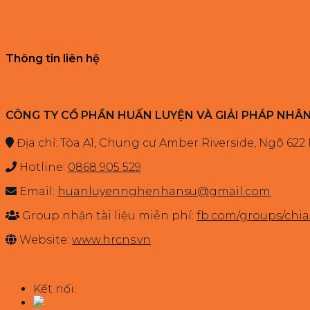
Thông tin liên hệ
CÔNG TY CỔ PHẦN HUẤN LUYỆN VÀ GIẢI PHÁP NHÂ
Địa chỉ: Tòa A1, Chung cư Amber Riverside, Ngõ 622
Hotline:
0868 905 529
Email:
huanluyennghenhansu@gmail.com
Group nhận tài liệu miễn phí:
fb.com/groups/ch
Website:
www.hrcns.vn
Kết nối: