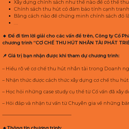
Xây dựng chính sách như thể nào để có thể thu
Chính sách thu hút có đảm bảo tính cạnh tra
Bằng cách nào để chứng minh chính sách đó là
….
🔸 Để đi tìm lời giải cho các vấn đề trên, Công ty Cổ
chương trình “CƠ CHẾ THU HÚT NHÂN TÀI PHÁT TRIỂN
📌 Giá trị bạn nhận được khi tham dự chương trình:
– Hiểu rõ về cơ chế thu hút nhân tài trong Doanh n
– Nhận thức được cách thức xây dựng cơ chế thu hút
– Học hỏi những case study cụ thể từ Cố vấn đã xây 
– Hỏi đáp và nhận tư vấn từ Chuyên gia về những bă
———————————————
🔸Thông tin chương trình: