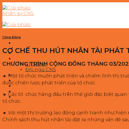
Skip
to
content
Cộng Đồng
CƠ CHẾ THU HÚT NHÂN TÀI PHÁT 
Về Chúng Tôi
CHƯƠNG TRÌNH CỘNG ĐỒNG THÁNG 03/2022
CNS là ai
Đội ngũ CNS
Khoá huấn luyện
🔸 Một tổ chức muốn phát triển và chiếm lĩnh thị t
Giải pháp Doanh nghiệp
được chiến lược phát triển của tổ chức.
Tình huống nhân sự
Tài liệu
🔸 Các tổ chức hàng đầu trên thế giới đặc biệt quan 
Cộng đồng CNS
tổ chức.
🔸 Với một thị trường lao động cạnh tranh như hiện n
Chính sách thu hút nhân tài đặt ra những vấn đề sau