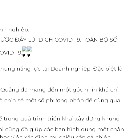
anh nghiệp.
C ĐẨY LÙI DỊCH COVID-19. TOÀN BỘ SỐ
VID-19.
hung năng lực tại Doanh nghiệp. Đặc biệt là
g Quảng đã mang đền một góc nhìn khá chi
 đã chia sẻ một số phương pháp để cùng qua
trong quá trình triển khai xây dựng khung
 chị cũng đã giúp các bạn hình dung một chân
ọc viên xác định mục tiêu cần cải thiện.