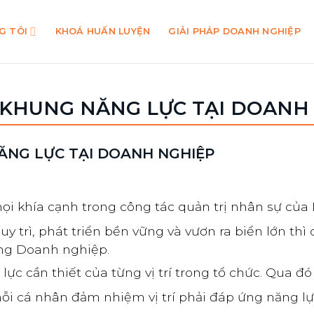
G TÔI
KHOÁ HUẤN LUYỆN
GIẢI PHÁP DOANH NGHIỆP
 KHUNG NĂNG LỰC TẠI DOANH
ĂNG LỰC TẠI DOANH NGHIỆP
ọi khía cạnh trong công tác quản trị nhân sự của
y trì, phát triển bền vững và vươn ra biển lớn th
ong Doanh nghiệp.
ực cần thiết của từng vị trí trong tổ chức. Qua đ
mỗi cá nhân đảm nhiệm vị trí phải đáp ứng năng lự