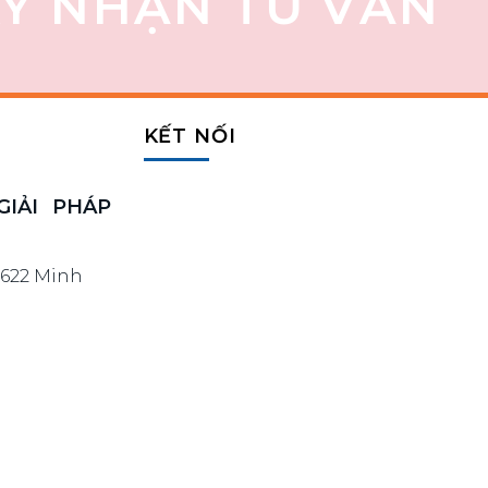
Ý NHẬN TƯ VẤN
KẾT NỐI
IẢI PHÁP
 622 Minh