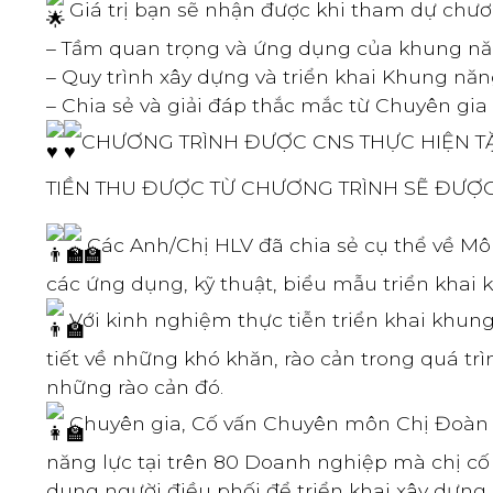
Giá trị bạn sẽ nhận được khi tham dự chươ
– Tầm quan trọng và ứng dụng của khung nă
– Quy trình xây dựng và triển khai Khung năn
– Chia sẻ và giải đáp thắc mắc từ Chuyên gia
CHƯƠNG TRÌNH ĐƯỢC CNS THỰC HIỆN TẶ
TIỀN THU ĐƯỢC TỪ CHƯƠNG TRÌNH SẼ ĐƯỢC
Các Anh/Chị HLV đã chia sẻ cụ thể về Mô 
các ứng dụng, kỹ thuật, biểu mẫu triển khai 
Với kinh nghiệm thực tiễn triển khai khu
tiết về những khó khăn, rào cản trong quá t
những rào cản đó.
Chuyên gia, Cố vấn Chuyên môn Chị Đoàn Vâ
năng lực tại trên 80 Doanh nghiệp mà chị cố
dung người điều phối để triển khai xây dựng 