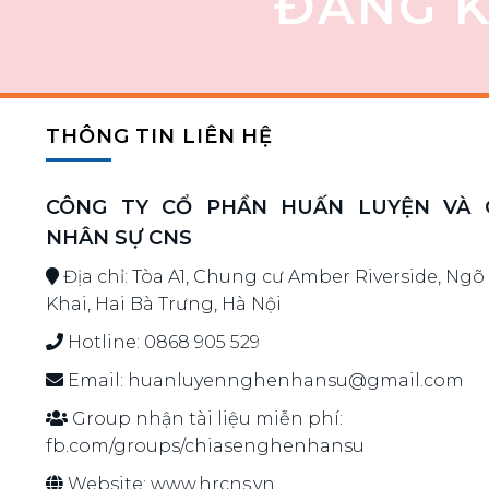
ĐĂNG K
THÔNG TIN LIÊN HỆ
CÔNG TY CỔ PHẦN HUẤN LUYỆN VÀ G
NHÂN SỰ CNS
Địa chỉ: Tòa A1, Chung cư Amber Riverside, Ngõ
Khai, Hai Bà Trưng, Hà Nội
Hotline:
0868 905 529
Email:
huanluyennghenhansu@gmail.com
Group nhận tài liệu miễn phí:
fb.com/groups/chiasenghenhansu
Website:
www.hrcns.vn