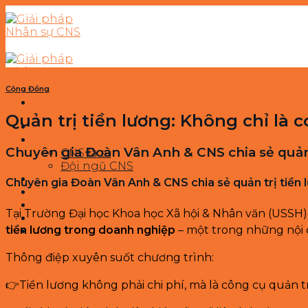
Skip
to
content
Cộng Đồng
Quản trị tiền lương: Không chỉ là c
Về Chúng Tôi
Chuyên gia Đoàn Vân Anh & CNS chia sẻ quản 
CNS là ai
Đội ngũ CNS
Khoá huấn luyện
Chuyên gia Đoàn Vân Anh & CNS chia sẻ quản trị tiền 
Giải pháp Doanh nghiệp
Tình huống nhân sự
Tại Trường Đại học Khoa học Xã hội & Nhân văn (USSH)
Tài liệu
tiền lương trong doanh nghiệp
– một trong những nội 
Cộng đồng CNS
Thông điệp xuyên suốt chương trình:
👉Tiền lương không phải chi phí, mà là công cụ quản tr