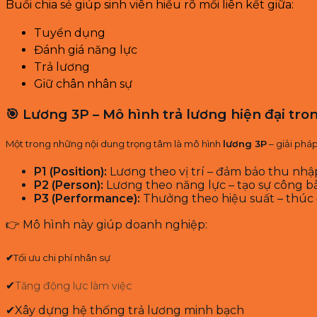
Buổi chia sẻ giúp sinh viên hiểu rõ mối liên kết giữa:
Tuyển dụng
Đánh giá năng lực
Trả lương
Giữ chân nhân sự
🎯 Lương 3P – Mô hình trả lương hiện đại tr
Một trong những nội dung trọng tâm là mô hình
lương 3P
– giải phá
P1 (Position):
Lương theo vị trí – đảm bảo thu nhậ
P2 (Person):
Lương theo năng lực – tạo sự công 
P3 (Performance):
Thưởng theo hiệu suất – thúc
👉 Mô hình này giúp doanh nghiệp:
✔
Tối ưu chi phí nhân sự
✔
Tăng động lực làm việc
✔
Xây dựng hệ thống trả lương minh bạch