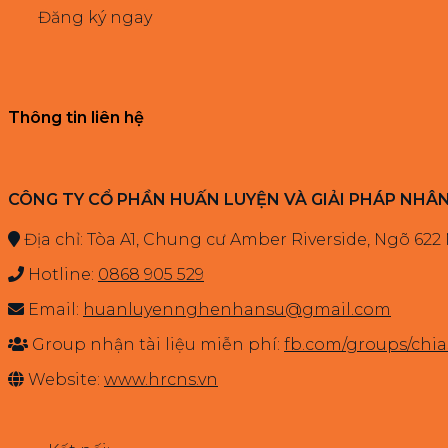
Đăng ký ngay
Thông tin liên hệ
CÔNG TY CỔ PHẦN HUẤN LUYỆN VÀ GIẢI PHÁP NHÂ
Địa chỉ: Tòa A1, Chung cư Amber Riverside, Ngõ 622
Hotline:
0868 905 529
Email:
huanluyennghenhansu@gmail.com
Group nhận tài liệu miễn phí:
fb.com/groups/ch
Website:
www.hrcns.vn